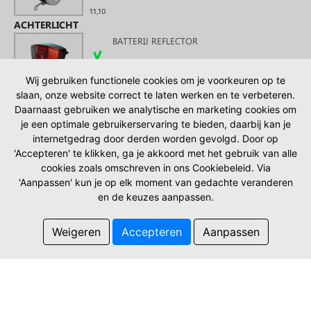
11,10
ACHTERLICHT
BATTERIJ REFLECTOR
12,20
Wij gebruiken functionele cookies om je voorkeuren op te
PLEK ACHTERLICHT
slaan, onze website correct te laten werken en te verbeteren.
OP DE ACHTERDRAGER
Daarnaast gebruiken we analytische en marketing cookies om
je een optimale gebruikerservaring te bieden, daarbij kan je
internetgedrag door derden worden gevolgd. Door op
COMBI
JASBESCHERMER
'Accepteren' te klikken, ga je akkoord met het gebruik van alle
cookies zoals omschreven in ons Cookiebeleid. Via
GEEN JASBESCHERMER GEKOZEN
'Aanpassen' kun je op elk moment van gedachte veranderen
en de keuzes aanpassen.
0,00
SNELBINDERS
Weigeren
Accepteren
Aanpassen
TRIO BREED ZWART/ZILVER
6,00
SLOT
AXA SOLID TBV KABEL