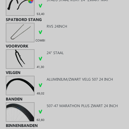
53,40
SPATBORD STANG
RVS 24INCH
COMBI
VOORVORK
24" STAAL
41,30
VELGEN
ALUMINIUM/ZWART VELG 507 24 INCH
49,02
BANDEN
507-47 MARATHON PLUS ZWART 24 INCH
62,60
BINNENBANDEN