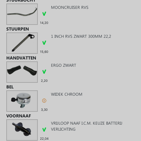
MOONCRUISER RVS
14,20
STUURPEN
1 INCH RVS ZWART 300MM 22,2
15,60
HANDVATTEN
ERGO ZWART
2,20
BEL
WIDEK CHROOM
3,30
VOORNAAF
VRIJLOOP NAAF I.C.M. KEUZE BATTERIJ
VERLICHTING
22,04