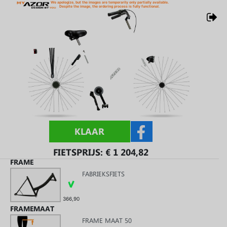
We apologize, but the images are temporarily only partially available.
Despite the image, the ordering process is fully functional.
KLAAR
FIETSPRIJS: €
1 204,82
FRAME
FABRIEKSFIETS
366,90
FRAMEMAAT
FRAME MAAT 50